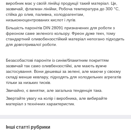
виробник має у своїй лінійці продукції такий матеріал. Це,
зазвичай, флагман лінійки, Робоча температура до 300 °C,
стійка до олив, паливна, холодоагентам,
низькокноцентрованих кислот і лугів.
Більшість паронітів DIN 28091 призначених для роботи з
фреоном саме зеленого кольору. Фреон дуже текч, тому
стандартний оливобензостійкий матеріал непогано підходить
для довготривалої роботи.
Безасобастові пароніти із синім/блакитним покриттям
зазвичай так само оливбензостійкі, але мають вужче
застосування. Вони дешевші за зелені, але маючи у своєму
складі менше кевлару, підходять для холодильних агрегатів
тільки за низьких тисків.
Звичайно, є винятки, але загальна тенденція така.
Звертайте увагу на колір і виробника, але вибирайте
матеріал з технічних характеристик.
Інші статті рубрики