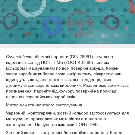
Сучасні безасобестові пароніти (DIN 28091) візуально
відрізняються від ПОН і ПМБ (ГОСТ 481-80) певним
кольором і маркуванням по всій поверхні аркуша. Кожен
завод виробник вибирає свою колірну гаму, підкреслюючи
індивідуальність, але є також загальні тенденції, яких
дотримуються європейські виробники. Розглянемо залежність
призначення пароніту від кольору поверхні на прикладі
основних європейських виробників.
Матеріали стандартного застосування.
Червоний, жовтогарячий, жовтий кольори застосовуються для
маркування прокладкових матеріалів стандартного
застосування. Це чудові замінники ПОН і ПМБ.
Зелений колір — колір оливобензостійких паронітів. Кожен