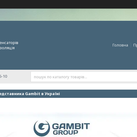
енсаторів
Головна
П
золяція
6-10
дставника Gambit в Україні