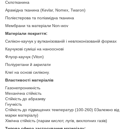
Склотканина
Арамідна тканина (Kevlar, Nomex, Twaron)
Поліестерова та поліамідна тканина
Мембрани та матеріали Non-wov
Матеріали покриття:
Силікон-каучук у вулканізованій і невлоконізованій формах
Каучукові суміші на нанооснові
Флуор-каучук (Viton)
Поліуретани й акрилати
Клеї на основі силікону.
Властивості матеріалів
Газонепроникність
Механічна стійкість
Стійкість до абразиву
Гнучкість
Стійкість до підвищених температур (100-260)
0
Залежно від
марки матеріалу)
Хімічна стійкість (парам кислот, лугів, вихлопних газів)
Типова сфера застосування матеріалу: