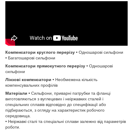
Компенсатори круглого перерізу
• Одношарові сильфони
• Багатошарові сильфони
Компенсатори прямокутного перерізу
• Одношарові
сильфони
Лінзові компенсатори
• Необмежена кількість
компенсувальних профілів
Матеріали
• Сильфони, приварні патрубки та фланці
виготовляються з вуглецевих і неіржавких сталей і
спеціальних сплавів відповідно до специфікації або
підбираються, з огляду на характеристик робочого
середовища.
• Неіржавкі сталі та спеціальні сплави залежно від параметрів
роботи.