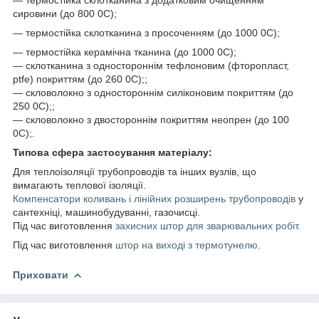
сировини (до 800
0
С);
— термостійка склотканина з просоченням (до 1000
0
С);
— термостійка керамічна тканина (до 1000
0
С);
— склотканина з одностороннім тефлоновим (фторопласт,
ptfe) покриттям (до 260
0
С);;
— скловолокно з одностороннім силіконовим покриттям (до
250
0
С);;
— скловолокно з двостороннім покриттям неопрен (до 100
0
С);.
Типова сфера застосування матеріалу:
Для теплоізоляції трубопроводів та інших вузлів, що
вимагають теплової ізоляції.
Компенсатори коливань і лінійних розширень трубопроводів
у
сантехніці, машинобудуванні, газочисці.
Під час виготовлення
захисних штор для зварювальних робіт.
Під час виготовлення
штор на виході з термотунелю
.
Приховати