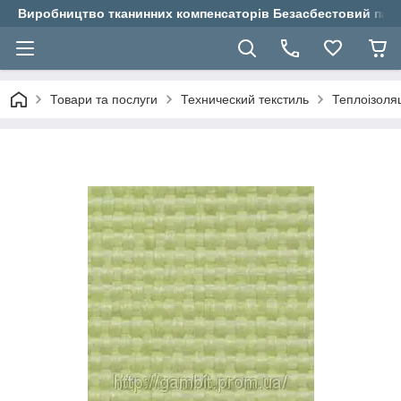
Виробництво тканинних компенсаторів Безасбестовий паро
Товари та послуги
Технический текстиль
Теплоізоля