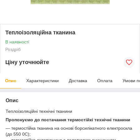
Теплоізоляційна тканина
В наявності
Роздріб
Ціну уточнюйте
Опис
Характеристики
Доставка
Оплата
Умови п
Опис
Теплоізоляційні технічні тканини
Пропонуємо до постачання термостійкі технічні тканини
— термостійка тканина на основі борсилікатного електроскла
(до 550
0
С);
— термостійка склотканина з додатковим очищенням