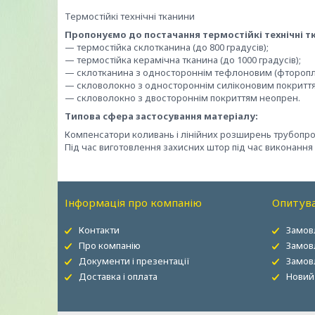
Термостійкі технічні тканини
Пропонуємо до постачання термостійкі технічні т
— термостійка склотканина (до 800 градусів);
— термостійка керамічна тканина (до 1000 градусів);
— склотканина з одностороннім тефлоновим (фтороплас
— скловолокно з одностороннім силіконовим покритт
— скловолокно з двостороннім покриттям неопрен.
Типова сфера застосування матеріалу:
Компенсатори коливань і лінійних розширень трубопров
Під час виготовлення захисних штор під час виконання
Інформація про компанію
Опитува
Контакти
Замов
Про компанію
Замов
Документи і презентації
Замов
Доставка і оплата
Новий