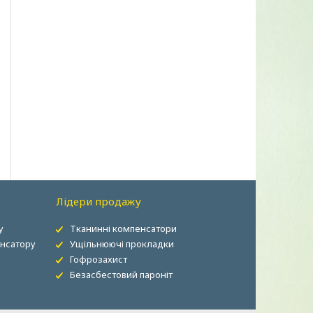
Лідери продажу
у
Тканинні компенсатори
енсатору
Ущільнюючі прокладки
о
Гофрозахист
Безасбестовий пароніт