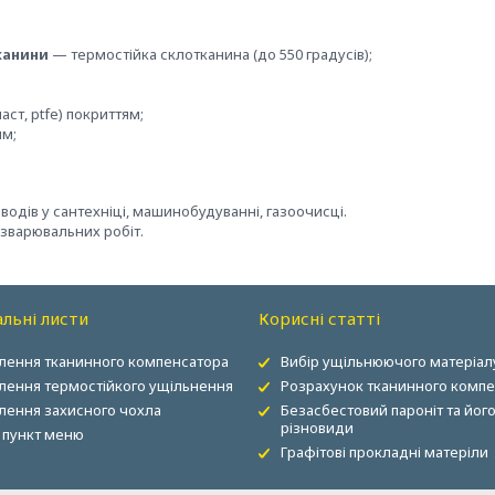
канини
— термостійка склотканина (до 550 градусів);
т, ptfe) покриттям;
ям;
одів у сантехніці, машинобудуванні, газоочисці.
 зварювальних робіт.
льні листи
Корисні статті
лення тканинного компенсатора
Вибір ущільнюючого матеріал
лення термостійкого ущільнення
Розрахунок тканинного комп
лення захисного чохла
Безасбестовий пароніт та йог
різновиди
 пункт меню
Графітові прокладні матеріли