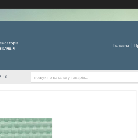
енсаторів
Головна
П
золяція
6-10