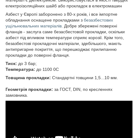
електроізоляційних шайб або прокладок в електромашин
Азбест у Європі заборонено з 80-х років, і все імпортне
обладнання оснащене прокладками з
безазбестових
ущільнювальних матеріалів
. Добре збережені поверхні
фланців - заслуга саме безасбестовой прокладки, оскільки
азбест під впливом температури сприяє корозії. Крім того,
безазбестові прокладочні матеріали, здебільшого, мають
антипригарне покриття, що перешкоджає прилипанню
прокладки до поверхні фланця.
Тиск:
до 3 бар;
Температура:
до 1100
0
С
Товщина прокладки:
Стандартні товщини 1,5...10 мм.
Геометрія прокладки:
за ГОСТ, DIN, по кресленнях
замовника.