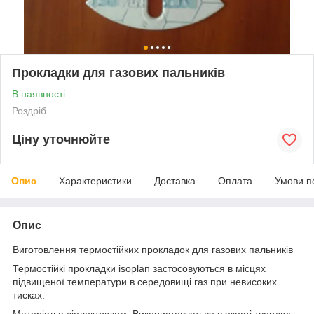
Прокладки для газових пальників
В наявності
Роздріб
Ціну уточнюйте
Опис
Характеристики
Доставка
Оплата
Умови п
Опис
Виготовлення термостійких прокладок для газових пальників
Термостійкі прокладки isoplan застосовуються в місцях
підвищеної температури в середовищі газ при невисоких
тисках.
Матеріал є діелектриком. Використовується в якості твердих